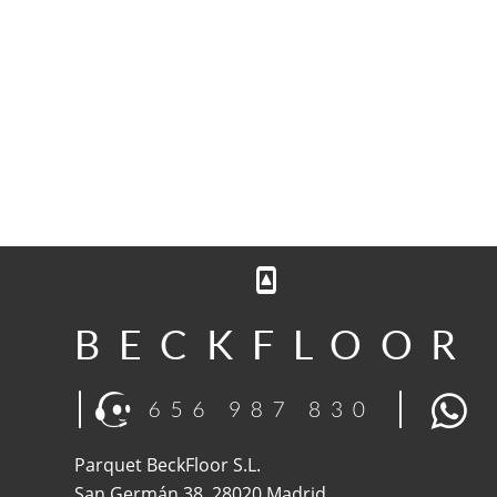
BECKFLOOR
Parquet BeckFloor S.L. 
San Germán 38, 28020 Madrid 